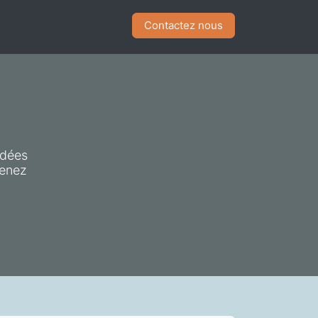
​Contactez nous
idées
venez