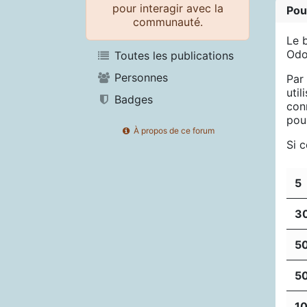
pour interagir avec la
Pou
communauté.
Le 
Odo
Toutes les publications
Personnes
Par
util
Badges
con
pou
À propos de ce forum
Si 
5
3
5
5
1