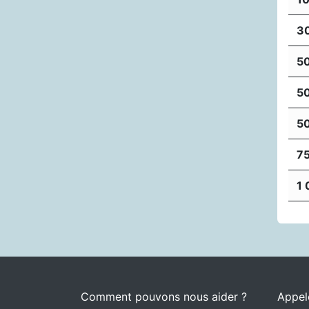
3
5
5
5
7
1 
Comment pouvons nous aider ?
Appel