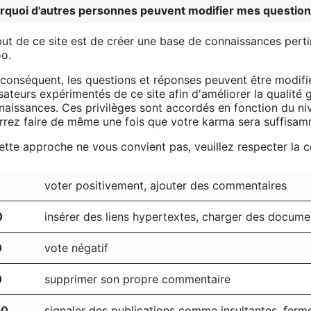
rquoi d'autres personnes peuvent modifier mes questio
but de ce site est de créer une base de connaissances perti
o.
 conséquent, les questions et réponses peuvent être modi
isateurs expérimentés de ce site afin d'améliorer la qualité
naissances. Ces privilèges sont accordés en fonction du niv
rrez faire de même une fois que votre karma sera suffisam
cette approche ne vous convient pas, veuillez respecter la
voter positivement, ajouter des commentaires
0
insérer des liens hypertextes, charger des docume
0
vote négatif
0
supprimer son propre commentaire
00
signaler des publications comme insultantes, ferm